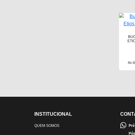
BUC
ETI
4x d
INSTITUCIONAL
CONT
QUEM SOMOS
Pré
Pós