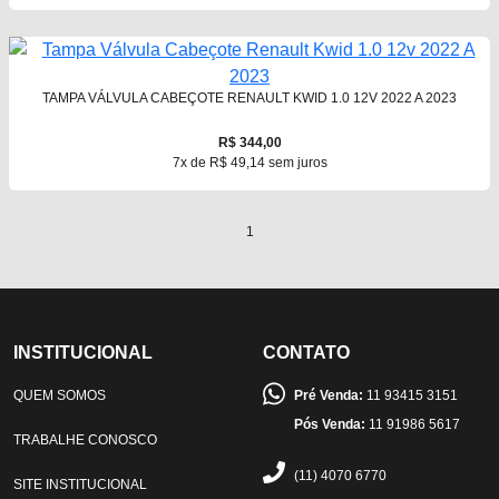
TAMPA VÁLVULA CABEÇOTE RENAULT KWID 1.0 12V 2022 A 2023
R$ 344,00
7x de R$ 49,14 sem juros
1
INSTITUCIONAL
CONTATO
QUEM SOMOS
Pré Venda:
11 93415 3151
Pós Venda:
11 91986 5617
TRABALHE CONOSCO
(11) 4070 6770
SITE INSTITUCIONAL