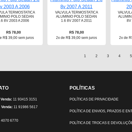
VULA TERMOSTATICA
VALVULA TERMOSTATICA
VALVUL
MINIO POLO SEDAN
ALUMINIO POLO SEDAN
ALUMINI
.6 8V 2003 A 2006
1.6 8V 2007 A 2011
8V
R$ 78,00
R$ 78,00
e R$ 39,00 sem juros
2x de R$ 39,00 sem juros
2x de R
1
2
3
4
5
ATO
POLÍTICAS
 Venda:
11 93415 3151
POLÍTICAS DE PRIVACIDADE
 Venda:
11 91986 5617
POLÍTICA DE ENVIOS, PRAZOS E E
) 4070 6770
POLÍTICA DE TROCAS E DEVOLUÇÕ