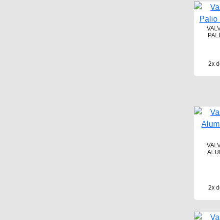
VAL
PALI
2x d
VAL
ALUM
2x d