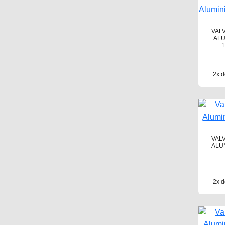
VAL
ALU
1
2x d
VAL
ALU
2x d