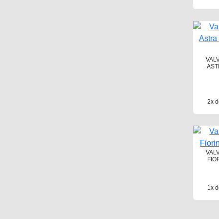
VAL
AST
2x d
VAL
FIO
1x d