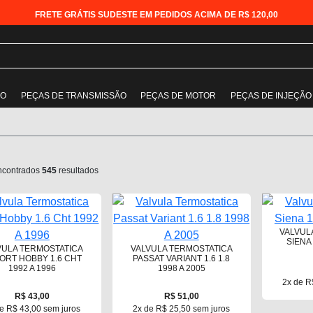
FRETE GRÁTIS SUDESTE EM PEDIDOS ACIMA DE R$ 120,00
ÃO
PEÇAS DE TRANSMISSÃO
PEÇAS DE MOTOR
PEÇAS DE INJEÇÃO
ncontrados
545
resultados
VALVUL
SIENA 
VULA TERMOSTATICA
VALVULA TERMOSTATICA
ORT HOBBY 1.6 CHT
PASSAT VARIANT 1.6 1.8
1992 A 1996
1998 A 2005
2x de R
R$ 43,00
R$ 51,00
e R$ 43,00 sem juros
2x de R$ 25,50 sem juros