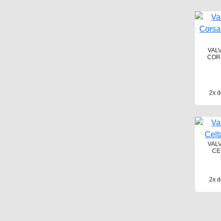
VAL
CORS
2x d
VAL
CE
2x d