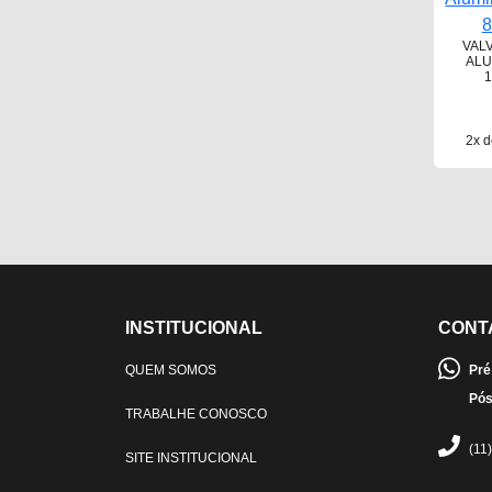
VAL
ALU
1
2x d
INSTITUCIONAL
CONT
QUEM SOMOS
Pré
Pós
TRABALHE CONOSCO
(11
SITE INSTITUCIONAL