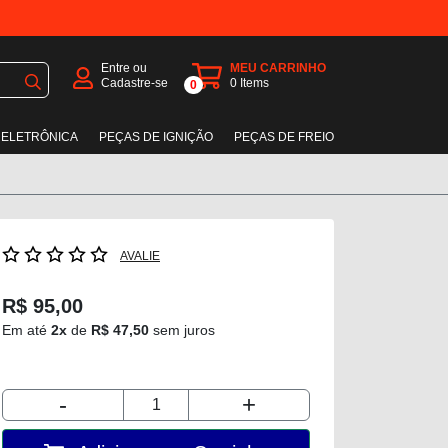
Entre ou
MEU CARRINHO
Cadastre-se
0
Items
0
 ELETRÔNICA
PEÇAS DE IGNIÇÃO
PEÇAS DE FREIO
AVALIE
R$ 95,00
Em até
2x
de
R$ 47,50
sem juros
-
+