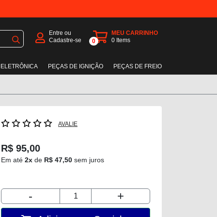
Entre ou
MEU CARRINHO
Cadastre-se
0
Items
0
 ELETRÔNICA
PEÇAS DE IGNIÇÃO
PEÇAS DE FREIO
AVALIE
R$ 95,00
Em até
2x
de
R$ 47,50
sem juros
-
+