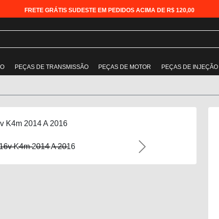
FRETE GRÁTIS SUDESTE EM PEDIDOS ACIMA DE R$ 120,00
ÃO
PEÇAS DE TRANSMISSÃO
PEÇAS DE MOTOR
PEÇAS DE INJEÇÃO
6v K4m 2014 A 2016
Next