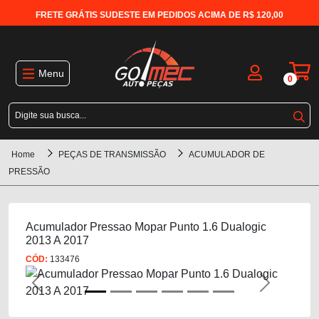
FRETE GRÁTIS SUDESTE EM PEDIDOS ACIMA DE R$ 120,00
Menu
0
Home
PEÇAS DE TRANSMISSÃO
ACUMULADOR DE
PRESSÃO
Acumulador Pressao Mopar Punto 1.6 Dualogic
2013 A 2017
CÓD:
133476
Previous
Next