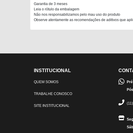
Garantia de 3 meses
Leia o rótulo da embalagem
Não nos responsabilizamos pelo mau uso do produto
Observe atentamente as recomendações de aditivos que apli
INSTITUCIONAL
CONT
QUEM SOMOS
Pré
Pós
TRABALHE CONOSCO
(11
SITE INSTITUCIONAL
Seg
Sáb