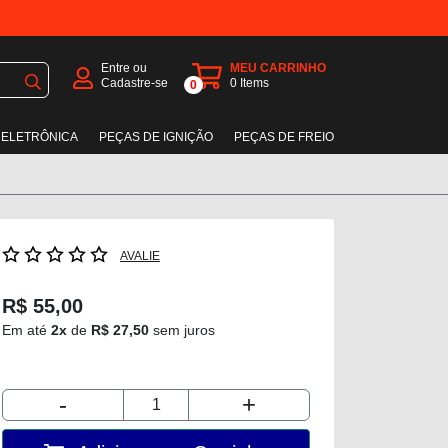
Entre ou
MEU CARRINHO
Cadastre-se
0
Items
0
 ELETRÔNICA
PEÇAS DE IGNIÇÃO
PEÇAS DE FREIO
AVALIE
R$ 55,00
Em até
2x
de
R$ 27,50
sem juros
-
+