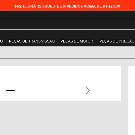
FRETE GRÁTIS SUDESTE EM PEDIDOS ACIMA DE R$ 120,00
ÃO
PEÇAS DE TRANSMISSÃO
PEÇAS DE MOTOR
PEÇAS DE INJEÇÃO
Next