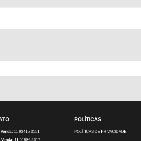
ATO
POLÍTICAS
 Venda:
11 93415 3151
POLÍTICAS DE PRIVACIDADE
 Venda:
11 91986 5617