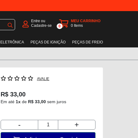
Entre ou
MEU CARRINHO
Cadastre-se
0
Items
0
 ELETRÔNICA
PEÇAS DE IGNIÇÃO
PEÇAS DE FREIO
AVALIE
R$ 33,00
Em até
1x
de
R$ 33,00
sem juros
-
+