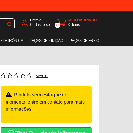
Entre ou
MEU CARRINHO
Cadastre-se
0
Items
0
 ELETRÔNICA
PEÇAS DE IGNIÇÃO
PEÇAS DE FREIO
AVALIE
Produto
sem estoque
no
momento, entre em contato para mais
informações.