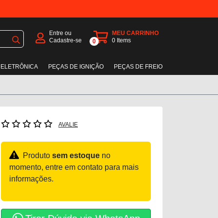
Entre ou
MEU CARRINHO
Cadastre-se
0
Items
0
 ELETRÔNICA
PEÇAS DE IGNIÇÃO
PEÇAS DE FREIO
AVALIE
Produto
sem estoque
no
momento, entre em contato para mais
informações.