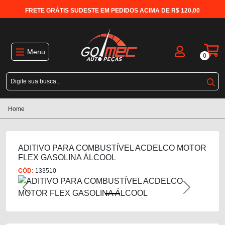
FRETE GRÁTIS SUDESTE EM PEDIDOS ACIMA DE R$ 120,00
Menu
0
Home
ADITIVO PARA COMBUSTÍVEL ACDELCO MOTOR
FLEX GASOLINA ÁLCOOL
CÓD:
133510
Previous
Next