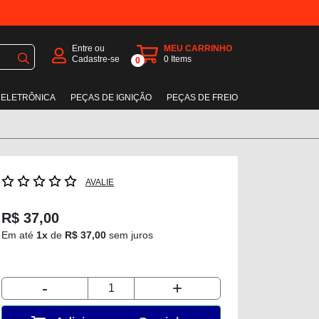
Entre ou
MEU CARRINHO
Cadastre-se
0
Items
0
 ELETRÔNICA
PEÇAS DE IGNIÇÃO
PEÇAS DE FREIO
AVALIE
R$ 37,00
Em até
1x
de
R$ 37,00
sem juros
-
+