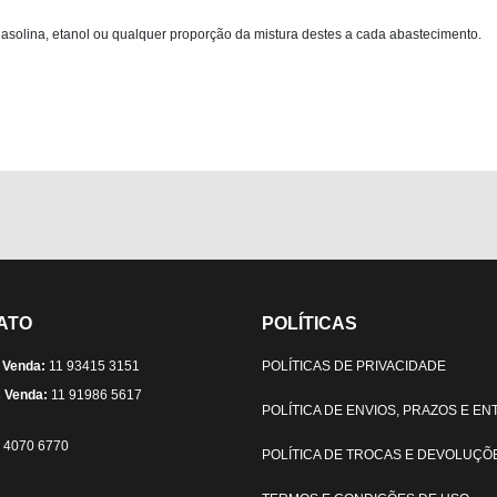
 gasolina, etanol ou qualquer proporção da mistura destes a cada abastecimento.
ATO
POLÍTICAS
 Venda:
11 93415 3151
POLÍTICAS DE PRIVACIDADE
 Venda:
11 91986 5617
POLÍTICA DE ENVIOS, PRAZOS E E
) 4070 6770
POLÍTICA DE TROCAS E DEVOLUÇÕ