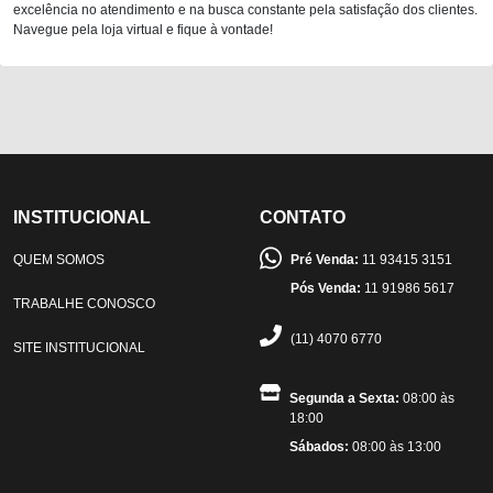
excelência no atendimento e na busca constante pela satisfação dos clientes.
Navegue pela loja virtual e fique à vontade!
INSTITUCIONAL
CONTATO
QUEM SOMOS
Pré Venda:
11 93415 3151
Pós Venda:
11 91986 5617
TRABALHE CONOSCO
(11) 4070 6770
SITE INSTITUCIONAL
Segunda a Sexta:
08:00 às
18:00
Sábados:
08:00 às 13:00