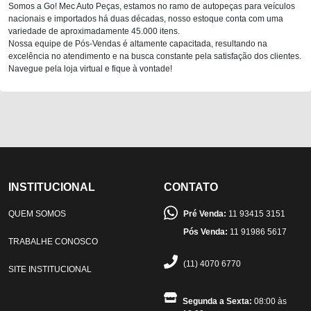
Somos a Go! Mec Auto Peças, estamos no ramo de autopeças para veículos
nacionais e importados há duas décadas, nosso estoque conta com uma
variedade de aproximadamente 45.000 itens.
Nossa equipe de Pós-Vendas é altamente capacitada, resultando na
excelência no atendimento e na busca constante pela satisfação dos clientes.
Navegue pela loja virtual e fique à vontade!
INSTITUCIONAL
CONTATO
QUEM SOMOS
Pré Venda:
11 93415 3151
Pós Venda:
11 91986 5617
TRABALHE CONOSCO
(11) 4070 6770
SITE INSTITUCIONAL
Segunda a Sexta:
08:00 às