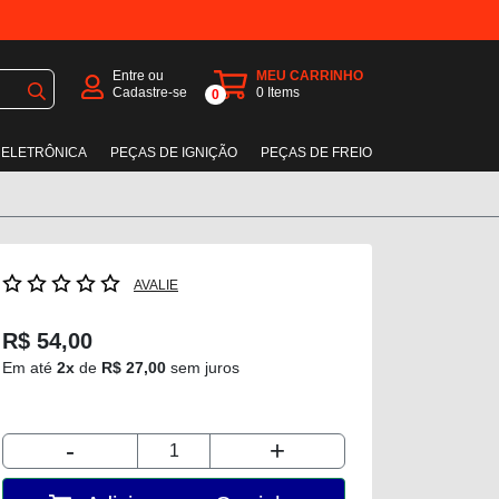
Entre ou
MEU CARRINHO
Cadastre-se
0
Items
0
 ELETRÔNICA
PEÇAS DE IGNIÇÃO
PEÇAS DE FREIO
AVALIE
R$ 54,00
Em até
2x
de
R$ 27,00
sem juros
-
+