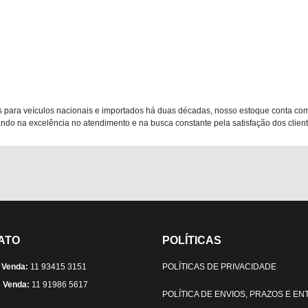
 para veículos nacionais e importados há duas décadas, nosso estoque conta co
do na excelência no atendimento e na busca constante pela satisfação dos clientes
ATO
POLÍTICAS
 Venda:
11 93415 3151
POLÍTICAS DE PRIVACIDADE
 Venda:
11 91986 5617
POLÍTICA DE ENVIOS, PRAZOS E E