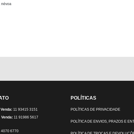
a névoa
ATO
POLÍTICAS
 Venda:
11 93415 3151
POLÍTICAS DE PRIVACIDADE
 Venda:
11 91986 5617
POLÍTICA DE ENVIOS, PRAZOS E E
) 4070 6770
POLÍTICA DE TROCAS E DEVOLUÇÕ