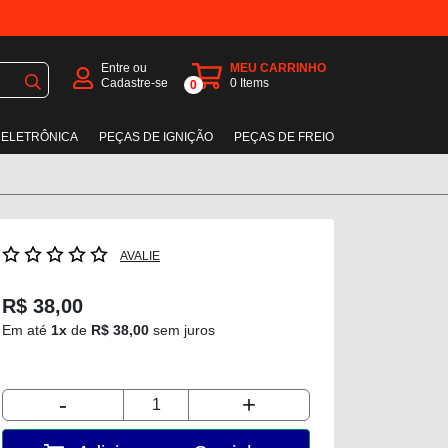
Entre ou
MEU CARRINHO
Cadastre-se
0
Items
0
 ELETRÔNICA
PEÇAS DE IGNIÇÃO
PEÇAS DE FREIO
AVALIE
R$ 38,00
Em até
1x
de
R$ 38,00
sem juros
-
+