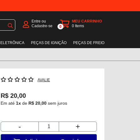
Entre ou
MEU CARRINHO
Cadastre-se
0
Items
0
 ELETRÔNICA
PEÇAS DE IGNIÇÃO
PEÇAS DE FREIO
AVALIE
R$ 20,00
Em até
1x
de
R$ 20,00
sem juros
-
+