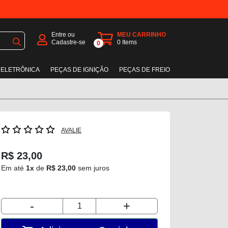
Entre ou
MEU CARRINHO
Cadastre-se
0
Items
0
 ELETRÔNICA
PEÇAS DE IGNIÇÃO
PEÇAS DE FREIO
AVALIE
R$ 23,00
Em até
1x
de
R$ 23,00
sem juros
-
+