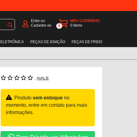
Entre ou
MEU CARRINHO
Cadastre-se
0
Items
0
 ELETRÔNICA
PEÇAS DE IGNIÇÃO
PEÇAS DE FREIO
AVALIE
Produto
sem estoque
no
momento, entre em contato para mais
informações.