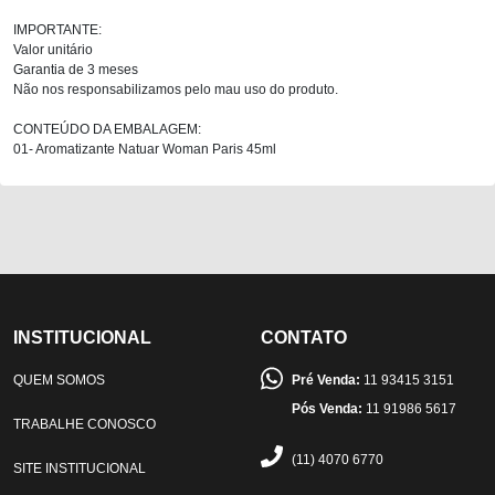
IMPORTANTE:
Valor unitário
Garantia de 3 meses
Não nos responsabilizamos pelo mau uso do produto.
CONTEÚDO DA EMBALAGEM:
01- Aromatizante Natuar Woman Paris 45ml
INSTITUCIONAL
CONTATO
QUEM SOMOS
Pré Venda:
11 93415 3151
Pós Venda:
11 91986 5617
TRABALHE CONOSCO
(11) 4070 6770
SITE INSTITUCIONAL