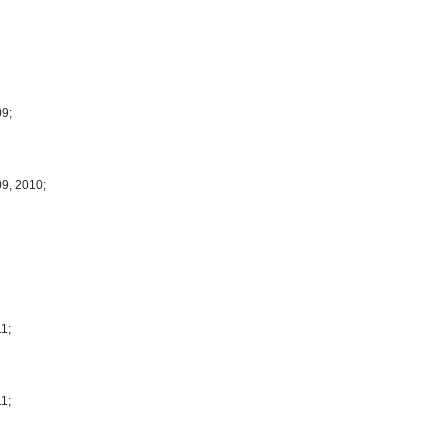
09;
09, 2010;
1;
1;