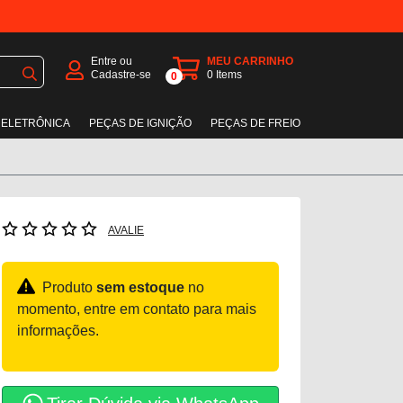
Entre ou
MEU CARRINHO
Cadastre-se
0
Items
0
 ELETRÔNICA
PEÇAS DE IGNIÇÃO
PEÇAS DE FREIO
AVALIE
Produto
sem estoque
no
momento, entre em contato para mais
informações.