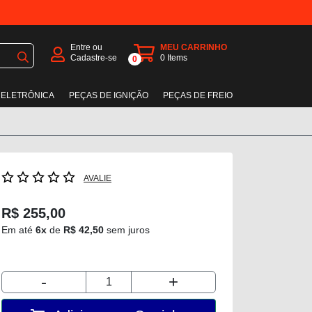
Entre ou
MEU CARRINHO
Cadastre-se
0
Items
0
 ELETRÔNICA
PEÇAS DE IGNIÇÃO
PEÇAS DE FREIO
AVALIE
R$ 255,00
Em até
6x
de
R$ 42,50
sem juros
-
+