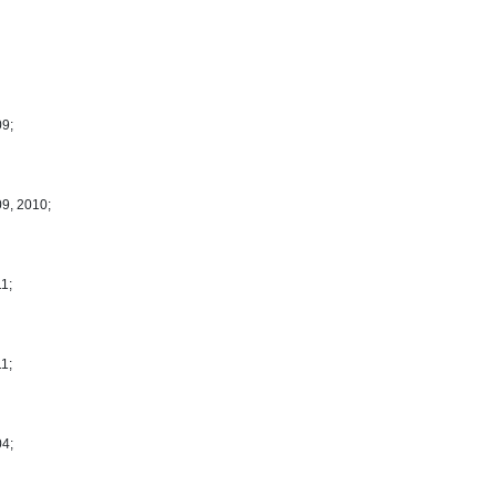
09;
09, 2010;
1;
1;
04;