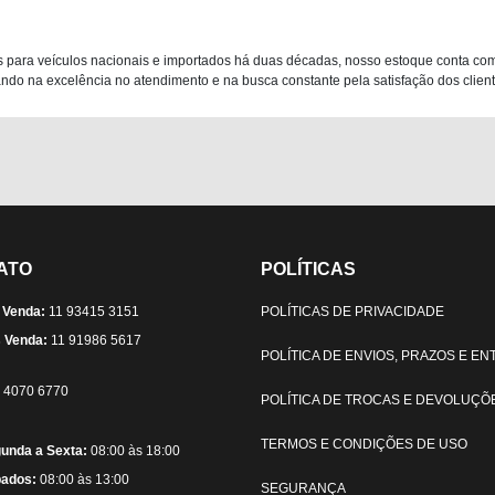
 para veículos nacionais e importados há duas décadas, nosso estoque conta co
do na excelência no atendimento e na busca constante pela satisfação dos clientes
ATO
POLÍTICAS
 Venda:
11 93415 3151
POLÍTICAS DE PRIVACIDADE
 Venda:
11 91986 5617
POLÍTICA DE ENVIOS, PRAZOS E E
) 4070 6770
POLÍTICA DE TROCAS E DEVOLUÇÕ
TERMOS E CONDIÇÕES DE USO
unda a Sexta:
08:00 às 18:00
ados:
08:00 às 13:00
SEGURANÇA