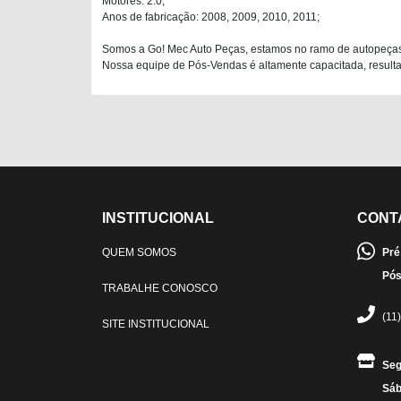
Motores: 2.0;
Anos de fabricação: 2008, 2009, 2010, 2011;
Somos a Go! Mec Auto Peças, estamos no ramo de autopeças
Nossa equipe de Pós-Vendas é altamente capacitada, resultan
INSTITUCIONAL
CONT
QUEM SOMOS
Pré
Pós
TRABALHE CONOSCO
(11
SITE INSTITUCIONAL
Seg
Sáb