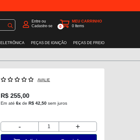
Entre ou
MEU CARRINHO
Cadastre-se
0
Items
0
 ELETRÔNICA
PEÇAS DE IGNIÇÃO
PEÇAS DE FREIO
AVALIE
R$ 255,00
Em até
6x
de
R$ 42,50
sem juros
-
+