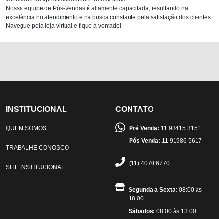
Nossa equipe de Pós-Vendas é altamente capacitada, resultando na
excelência no atendimento e na busca constante pela satisfação dos clientes.
Navegue pela loja virtual e fique à vontade!
INSTITUCIONAL
CONTATO
QUEM SOMOS
Pré Venda:
11 93415 3151
Pós Venda:
11 91986 5617
TRABALHE CONOSCO
(11) 4070 6770
SITE INSTITUCIONAL
Segunda a Sexta:
08:00 às
18:00
Sábados:
08:00 às 13:00