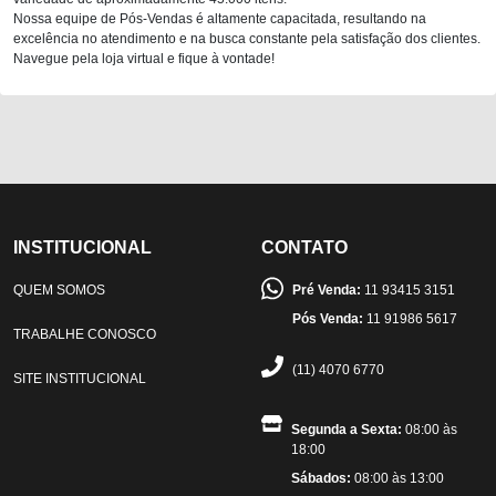
Nossa equipe de Pós-Vendas é altamente capacitada, resultando na
excelência no atendimento e na busca constante pela satisfação dos clientes.
Navegue pela loja virtual e fique à vontade!
INSTITUCIONAL
CONTATO
QUEM SOMOS
Pré Venda:
11 93415 3151
Pós Venda:
11 91986 5617
TRABALHE CONOSCO
(11) 4070 6770
SITE INSTITUCIONAL
Segunda a Sexta:
08:00 às
18:00
Sábados:
08:00 às 13:00