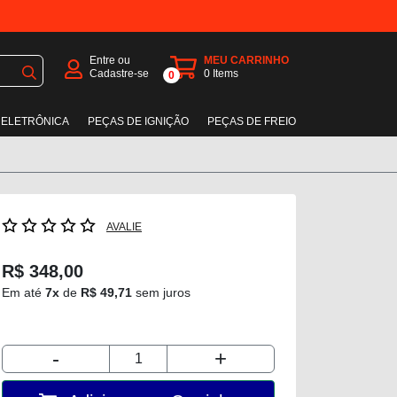
Entre ou
MEU CARRINHO
Cadastre-se
0
Items
0
 ELETRÔNICA
PEÇAS DE IGNIÇÃO
PEÇAS DE FREIO
AVALIE
R$ 348,00
Em até
7x
de
R$ 49,71
sem juros
-
+