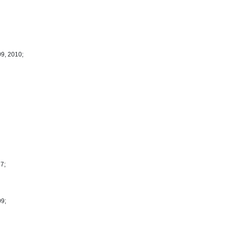
09, 2010;
7;
09;