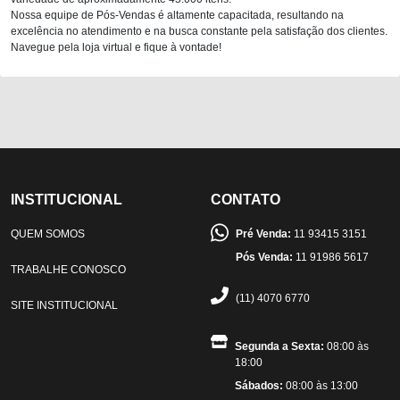
Nossa equipe de Pós-Vendas é altamente capacitada, resultando na
excelência no atendimento e na busca constante pela satisfação dos clientes.
Navegue pela loja virtual e fique à vontade!
INSTITUCIONAL
CONTATO
QUEM SOMOS
Pré Venda:
11 93415 3151
Pós Venda:
11 91986 5617
TRABALHE CONOSCO
(11) 4070 6770
SITE INSTITUCIONAL
Segunda a Sexta:
08:00 às
18:00
Sábados:
08:00 às 13:00