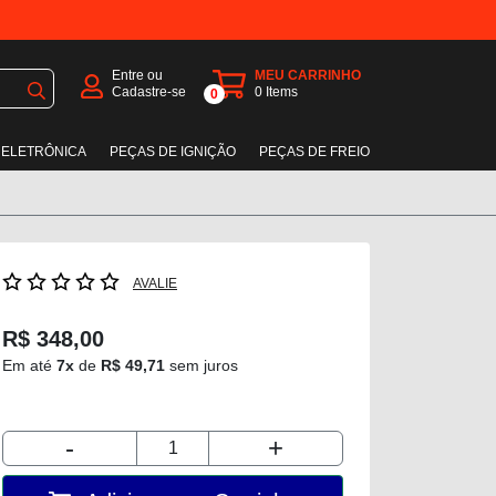
Entre ou
MEU CARRINHO
Cadastre-se
0
Items
0
 ELETRÔNICA
PEÇAS DE IGNIÇÃO
PEÇAS DE FREIO
AVALIE
R$ 348,00
Em até
7x
de
R$ 49,71
sem juros
-
+