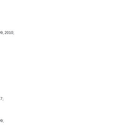
09, 2010;
7;
09;