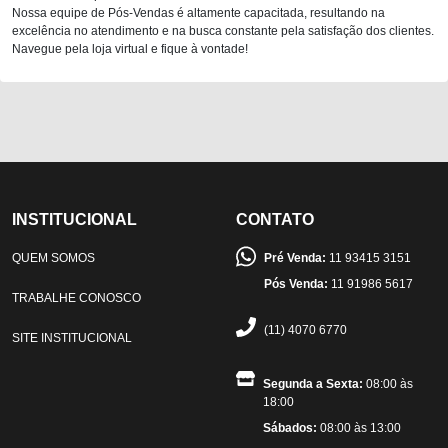
Nossa equipe de Pós-Vendas é altamente capacitada, resultando na
excelência no atendimento e na busca constante pela satisfação dos clientes.
Navegue pela loja virtual e fique à vontade!
INSTITUCIONAL
CONTATO
QUEM SOMOS
Pré Venda:
11 93415 3151
Pós Venda:
11 91986 5617
TRABALHE CONOSCO
(11) 4070 6770
SITE INSTITUCIONAL
Segunda a Sexta:
08:00 às
18:00
Sábados:
08:00 às 13:00