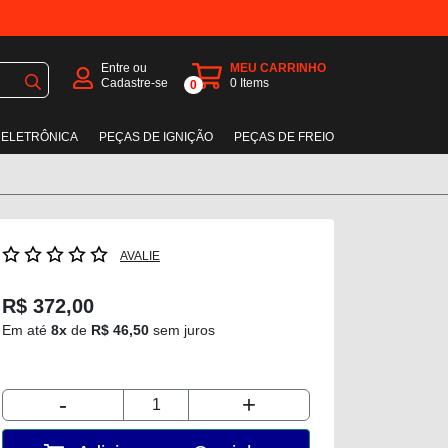
Entre ou
MEU CARRINHO
Cadastre-se
0
Items
0
 ELETRÔNICA
PEÇAS DE IGNIÇÃO
PEÇAS DE FREIO
AVALIE
R$ 372,00
Em até
8x
de
R$ 46,50
sem juros
-
+