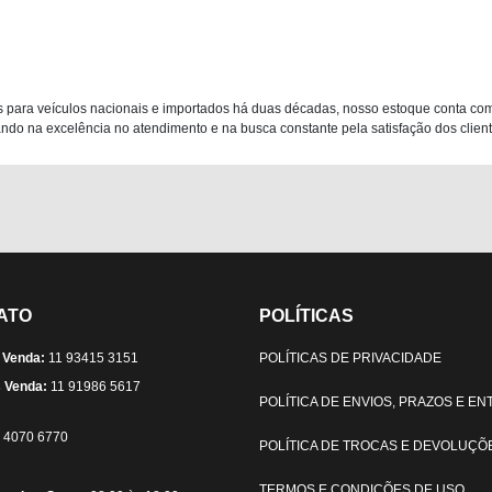
 para veículos nacionais e importados há duas décadas, nosso estoque conta co
do na excelência no atendimento e na busca constante pela satisfação dos clientes
ATO
POLÍTICAS
 Venda:
11 93415 3151
POLÍTICAS DE PRIVACIDADE
 Venda:
11 91986 5617
POLÍTICA DE ENVIOS, PRAZOS E E
) 4070 6770
POLÍTICA DE TROCAS E DEVOLUÇÕ
TERMOS E CONDIÇÕES DE USO