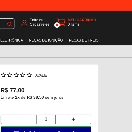
Entre ou
MEU CARRINHO
Cadastre-se
0
Items
0
 ELETRÔNICA
PEÇAS DE IGNIÇÃO
PEÇAS DE FREIO
AVALIE
R$ 77,00
Em até
2x
de
R$ 38,50
sem juros
-
+