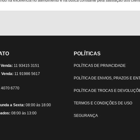
do na excelência no atendimento e na busca constante pela satisfação dos clientes
ATO
POLÍTICAS
 Venda:
11 93415 3151
POLÍTICAS DE PRIVACIDADE
 Venda:
11 91986 5617
POLÍTICA DE ENVIOS, PRAZOS E E
) 4070 6770
POLÍTICA DE TROCAS E DEVOLUÇÕ
TERMOS E CONDIÇÕES DE USO
unda a Sexta:
08:00 às 18:00
ados:
08:00 às 13:00
SEGURANÇA