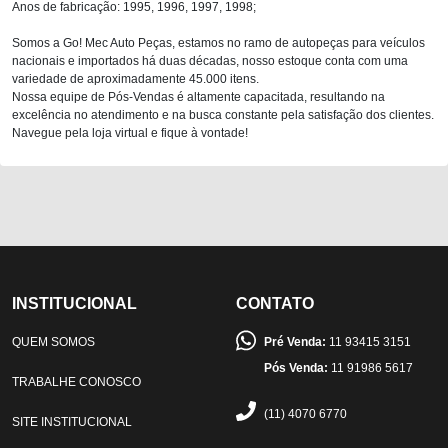
Anos de fabricação: 1995, 1996, 1997, 1998;
Somos a Go! Mec Auto Peças, estamos no ramo de autopeças para veículos
nacionais e importados há duas décadas, nosso estoque conta com uma
variedade de aproximadamente 45.000 itens.
Nossa equipe de Pós-Vendas é altamente capacitada, resultando na
excelência no atendimento e na busca constante pela satisfação dos clientes.
Navegue pela loja virtual e fique à vontade!
INSTITUCIONAL
CONTATO
QUEM SOMOS
Pré Venda:
11 93415 3151
Pós Venda:
11 91986 5617
TRABALHE CONOSCO
(11) 4070 6770
SITE INSTITUCIONAL