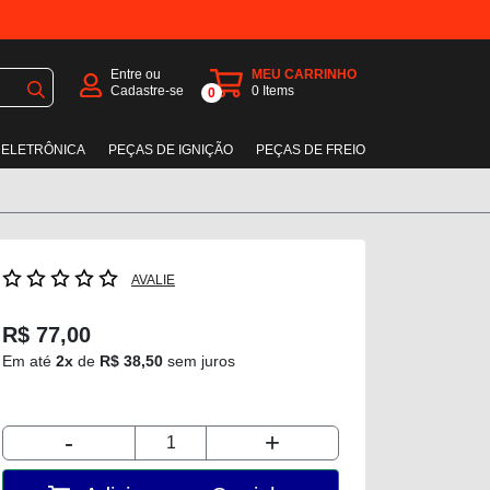
Entre ou
MEU CARRINHO
Cadastre-se
0
Items
0
 ELETRÔNICA
PEÇAS DE IGNIÇÃO
PEÇAS DE FREIO
AVALIE
R$ 77,00
Em até
2x
de
R$ 38,50
sem juros
-
+