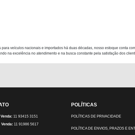
 para veículos nacionais e importados há duas décadas, nosso estoque conta co
do na excelência no atendimento e na busca constante pela satisfação dos clientes
ATO
POLÍTICAS
 Venda:
11 93415 3151
POLÍTICAS DE PRIVACIDADE
 Venda:
11 91986 5617
POLÍTICA DE ENVIOS, PRAZOS E E