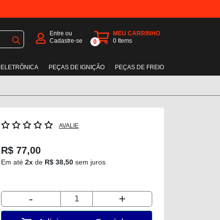
Entre ou
MEU CARRINHO
Cadastre-se
0
Items
0
 ELETRÔNICA
PEÇAS DE IGNIÇÃO
PEÇAS DE FREIO
AVALIE
R$ 77,00
Em até
2x
de
R$ 38,50
sem juros
-
+