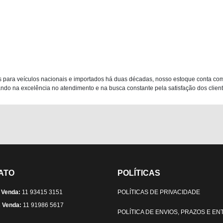
 para veículos nacionais e importados há duas décadas, nosso estoque conta co
do na excelência no atendimento e na busca constante pela satisfação dos clientes
ATO
POLÍTICAS
 Venda:
11 93415 3151
POLÍTICAS DE PRIVACIDADE
 Venda:
11 91986 5617
POLÍTICA DE ENVIOS, PRAZOS E E