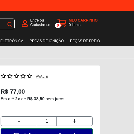
Entre ou
MEU CARRINHO
Cadastre-se
0
Items
0
 ELETRÔNICA
PEÇAS DE IGNIÇÃO
PEÇAS DE FREIO
AVALIE
R$ 77,00
Em até
2x
de
R$ 38,50
sem juros
-
+