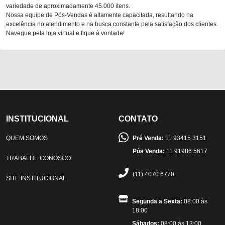
variedade de aproximadamente 45.000 itens.
Nossa equipe de Pós-Vendas é altamente capacitada, resultando na
excelência no atendimento e na busca constante pela satisfação dos clientes.
Navegue pela loja virtual e fique à vontade!
INSTITUCIONAL
CONTATO
QUEM SOMOS
Pré Venda:
11 93415 3151
Pós Venda:
11 91986 5617
TRABALHE CONOSCO
(11) 4070 6770
SITE INSTITUCIONAL
Segunda a Sexta:
08:00 às
18:00
Sábados:
08:00 às 13:00