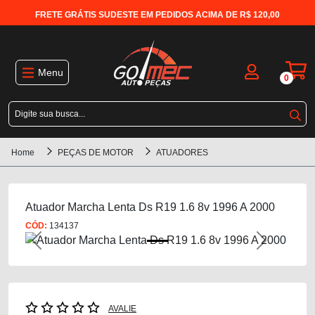
FRETE GRÁTIS SUDESTE EM PEDIDOS ACIMA DE R$ 120,00
Menu
0
Home
PEÇAS DE MOTOR
ATUADORES
Atuador Marcha Lenta Ds R19 1.6 8v 1996 A 2000
CÓD:
134137
Previous
Next
AVALIE