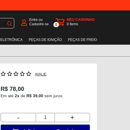
Entre ou
MEU CARRINHO
Cadastre-se
0
Items
0
 ELETRÔNICA
PEÇAS DE IGNIÇÃO
PEÇAS DE FREIO
AVALIE
R$ 78,00
Em até
2x
de
R$ 39,00
sem juros
-
+