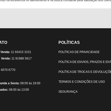
do na excelência no atendimento e na busca constante pela satisfação dos clientes
ATO
POLÍTICAS
 Venda:
11 93415 3151
POLÍTICAS DE PRIVACIDADE
 Venda:
11 91986 5617
POLÍTICA DE ENVIOS, PRAZOS E E
) 4070 6770
POLÍTICA DE TROCAS E DEVOLUÇÕ
TERMOS E CONDIÇÕES DE USO
unda a Sexta:
08:00 às 18:00
ados:
08:00 às 13:00
SEGURANÇA