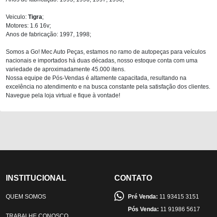
Veiculo:
Tigra
;
Motores: 1.6 16v;
Anos de fabricação: 1997, 1998;
Somos a Go! Mec Auto Peças, estamos no ramo de autopeças para veículos
nacionais e importados há duas décadas, nosso estoque conta com uma
variedade de aproximadamente 45.000 itens.
Nossa equipe de Pós-Vendas é altamente capacitada, resultando na
excelência no atendimento e na busca constante pela satisfação dos clientes.
Navegue pela loja virtual e fique à vontade!
INSTITUCIONAL
CONTATO
QUEM SOMOS
Pré Venda:
11 93415 3151
Pós Venda:
11 91986 5617
TRABALHE CONOSCO