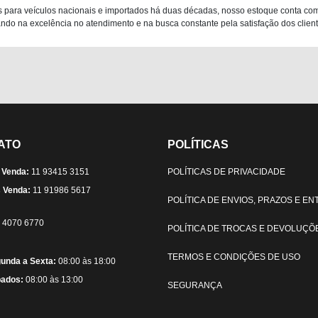
 para veículos nacionais e importados há duas décadas, nosso estoque conta co
do na excelência no atendimento e na busca constante pela satisfação dos clientes
ATO
POLÍTICAS
 Venda:
11 93415 3151
POLÍTICAS DE PRIVACIDADE
 Venda:
11 91986 5617
POLÍTICA DE ENVIOS, PRAZOS E E
) 4070 6770
POLÍTICA DE TROCAS E DEVOLUÇÕ
TERMOS E CONDIÇÕES DE USO
unda a Sexta:
08:00 às 18:00
ados:
08:00 às 13:00
SEGURANÇA