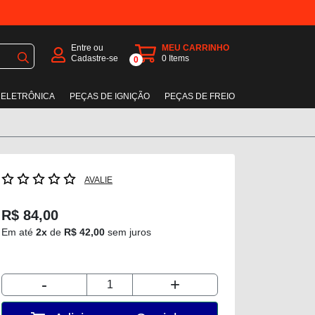
Entre ou
MEU CARRINHO
Cadastre-se
0
Items
0
 ELETRÔNICA
PEÇAS DE IGNIÇÃO
PEÇAS DE FREIO
AVALIE
R$ 84,00
Em até
2x
de
R$ 42,00
sem juros
-
+