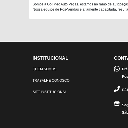
Somos a Go! Mec Auto Peças, estamos no ramo de autopeças
Nossa equipe de Pós-Vendas é altamente capacitada, resultan
INSTITUCIONAL
CONT
QUEM SOMOS
Pré
Pós
TRABALHE CONOSCO
(11
SITE INSTITUCIONAL
Seg
Sáb