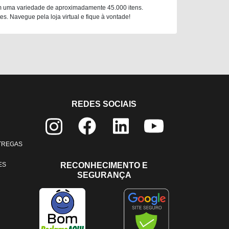
m uma variedade de aproximadamente 45.000 itens.
. Navegue pela loja virtual e fique à vontade!
REDES SOCIAIS
NTREGAS
ES
RECONHECIMENTO E
SEGURANÇA