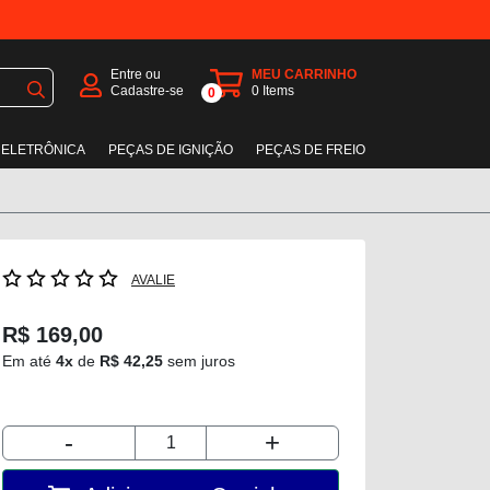
Entre ou
MEU CARRINHO
Cadastre-se
0
Items
0
 ELETRÔNICA
PEÇAS DE IGNIÇÃO
PEÇAS DE FREIO
AVALIE
R$ 169,00
Em até
4x
de
R$ 42,25
sem juros
-
+