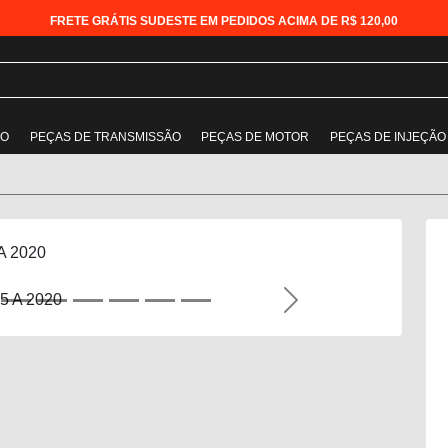
FRETE GRÁTIS SUDESTE EM PEDIDOS ACIMA DE R$ 120,00
ÃO
PEÇAS DE TRANSMISSÃO
PEÇAS DE MOTOR
PEÇAS DE INJEÇÃO
 A 2020
Next