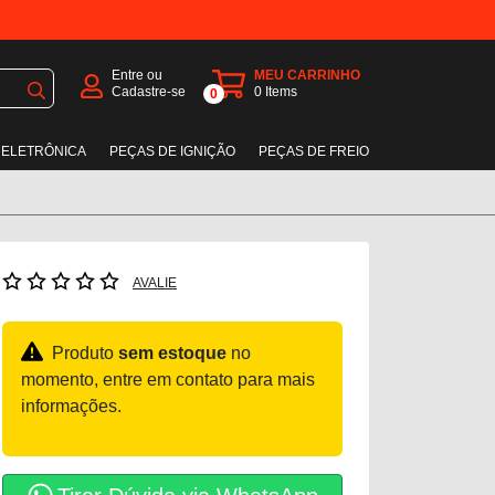
Entre ou
MEU CARRINHO
Cadastre-se
0
Items
0
 ELETRÔNICA
PEÇAS DE IGNIÇÃO
PEÇAS DE FREIO
AVALIE
Produto
sem estoque
no
momento, entre em contato para mais
informações.