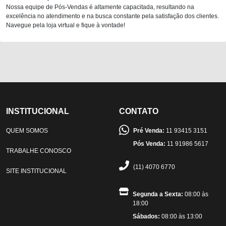
Nossa equipe de Pós-Vendas é altamente capacitada, resultando na
excelência no atendimento e na busca constante pela satisfação dos clientes.
Navegue pela loja virtual e fique à vontade!
INSTITUCIONAL
CONTATO
QUEM SOMOS
Pré Venda:
11 93415 3151
Pós Venda:
11 91986 5617
TRABALHE CONOSCO
(11) 4070 6770
SITE INSTITUCIONAL
Segunda a Sexta:
08:00 às
18:00
Sábados:
08:00 às 13:00