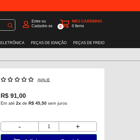
Entre ou
MEU CARRINHO
Cadastre-se
0
Items
0
 ELETRÔNICA
PEÇAS DE IGNIÇÃO
PEÇAS DE FREIO
AVALIE
R$ 91,00
Em até
2x
de
R$ 45,50
sem juros
-
+