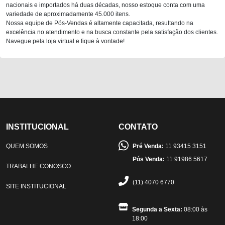
nacionais e importados há duas décadas, nosso estoque conta com uma
variedade de aproximadamente 45.000 itens.
Nossa equipe de Pós-Vendas é altamente capacitada, resultando na
excelência no atendimento e na busca constante pela satisfação dos clientes.
Navegue pela loja virtual e fique à vontade!
INSTITUCIONAL
CONTATO
QUEM SOMOS
Pré Venda:
11 93415 3151
Pós Venda:
11 91986 5617
TRABALHE CONOSCO
(11) 4070 6770
SITE INSTITUCIONAL
Segunda a Sexta:
08:00 às
18:00