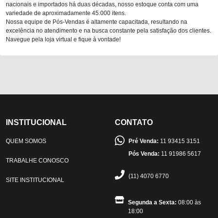
nacionais e importados há duas décadas, nosso estoque conta com uma
variedade de aproximadamente 45.000 itens.
Nossa equipe de Pós-Vendas é altamente capacitada, resultando na
excelência no atendimento e na busca constante pela satisfação dos clientes.
Navegue pela loja virtual e fique à vontade!
INSTITUCIONAL
CONTATO
QUEM SOMOS
Pré Venda:
11 93415 3151
Pós Venda:
11 91986 5617
TRABALHE CONOSCO
(11) 4070 6770
SITE INSTITUCIONAL
Segunda a Sexta:
08:00 às
18:00