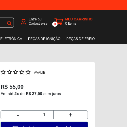
Entre ou
MEU CARRINHO
Cadastre-se
0
Items
0
 ELETRÔNICA
PEÇAS DE IGNIÇÃO
PEÇAS DE FREIO
AVALIE
R$ 55,00
Em até
2x
de
R$ 27,50
sem juros
-
+