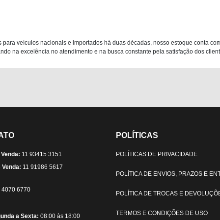
 para veículos nacionais e importados há duas décadas, nosso estoque conta co
do na excelência no atendimento e na busca constante pela satisfação dos clientes
ATO
POLÍTICAS
 Venda:
11 93415 3151
POLÍTICAS DE PRIVACIDADE
 Venda:
11 91986 5617
POLÍTICA DE ENVIOS, PRAZOS E E
) 4070 6770
POLÍTICA DE TROCAS E DEVOLUÇÕ
TERMOS E CONDIÇÕES DE USO
unda a Sexta:
08:00 às 18:00