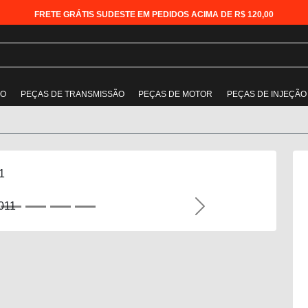
FRETE GRÁTIS SUDESTE EM PEDIDOS ACIMA DE R$ 120,00
ÃO
PEÇAS DE TRANSMISSÃO
PEÇAS DE MOTOR
PEÇAS DE INJEÇÃO
1
Next