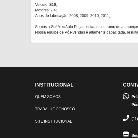
Veiculo:
S10
;
Motores: 2.4;
Anos de fabricação: 2008, 2009, 2010, 2011;
Somos a Go! Mec Auto Peças, estamos no ramo de autopeças
Nossa equipe de Pós-Vendas é altamente capacitada, resultan
INSTITUCIONAL
CONT
QUEM SOMOS
Pré
Pós
TRABALHE CONOSCO
(11
SITE INSTITUCIONAL
Seg