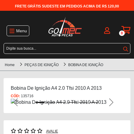
FRETE GRÁTIS SUDESTE EM PEDIDOS ACIMA DE R$ 120,00
Menu
0
Home
PEÇAS DE IGNIÇÃO
BOBINA DE IGNIÇÃO
Bobina De Ignição A4 2.0 Tfsi 2010 A 2013
CÓD:
135716
Previous
Next
AVALIE