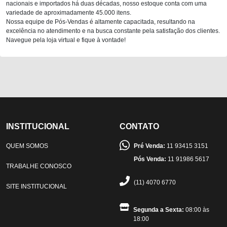
nacionais e importados há duas décadas, nosso estoque conta com uma
variedade de aproximadamente 45.000 itens.
Nossa equipe de Pós-Vendas é altamente capacitada, resultando na
excelência no atendimento e na busca constante pela satisfação dos clientes.
Navegue pela loja virtual e fique à vontade!
INSTITUCIONAL
CONTATO
QUEM SOMOS
Pré Venda:
11 93415 3151
Pós Venda:
11 91986 5617
TRABALHE CONOSCO
(11) 4070 6770
SITE INSTITUCIONAL
Segunda a Sexta:
08:00 às
18:00