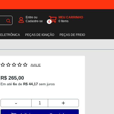
Entre ou
MEU CARRINHO
Cadastre-se
0
Items
0
 ELETRÔNICA
PEÇAS DE IGNIÇÃO
PEÇAS DE FREIO
AVALIE
R$ 265,00
Em até
6x
de
R$ 44,17
sem juros
-
+